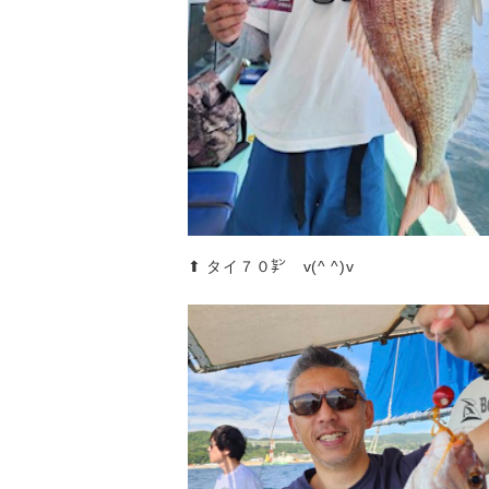
⬆︎ タイ７０㌢ v(^ ^)v