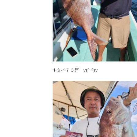
⬆︎タイ７３㌢ v(^ ^)v