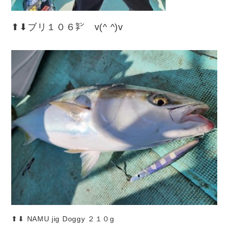
⬆︎⬇︎ブリ１０６㌢ v(^ ^)v
⬆︎⬇︎ NAMU jig Doggy ２１０g