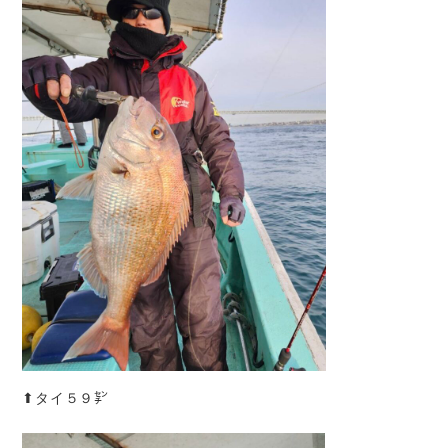
⬆︎タイ５９㌢