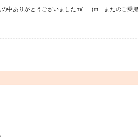
中ありがとうございましたm(_ _)m またのご乗船を
果