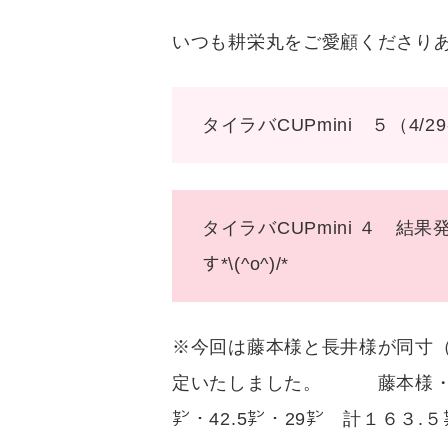
いつも耕栄丸をご愛顧くださり
タイラバCUPmini ５（4
タイラバCUPmin
す*\(^o^)/*
※今回は藤本様と長井様が同寸
定いたしました。 藤本様・
㌢・42.5㌢・29㌢ 計１６３.