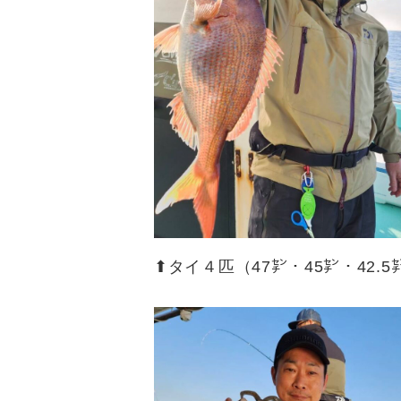
⬆︎タイ４匹（47㌢・45㌢・42.5㌢・