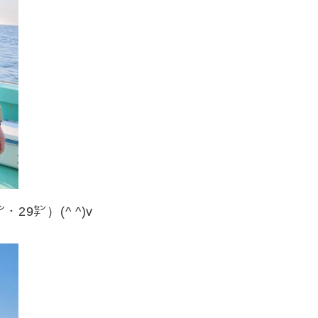
29㌢）(^ ^)v