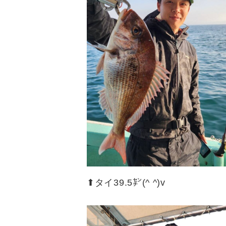
⬆︎タイ39.5㌢(^ ^)v