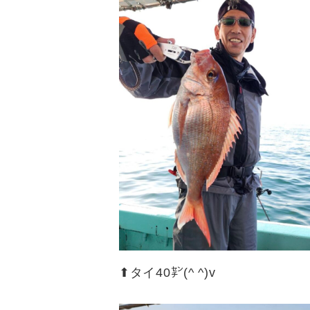
⬆︎タイ40㌢(^ ^)v