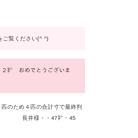
覧ください(^ ^)
㌢ おめでとうございま
４匹のため４匹の合計寸で最終判
 長井様・・47㌢・45