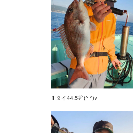
⬆︎タイ44.5㌢(^ ^)v