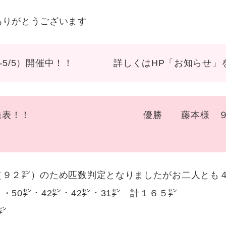
ありがとうございます
/29-5/5）開催中！！ 詳しくはHP「お知らせ」をご
i ４ 結果発表！！ 優勝 藤本様 ９２
（９２㌢）のため匹数判定となりましたがお二人とも
・50㌢・42㌢・42㌢・31㌢ 計１６５㌢
５㌢