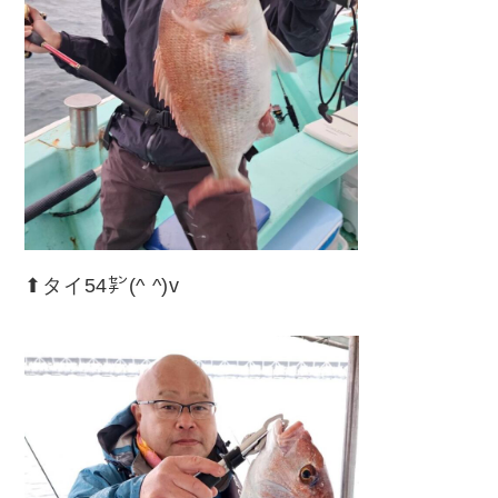
⬆︎タイ54㌢(^ ^)v