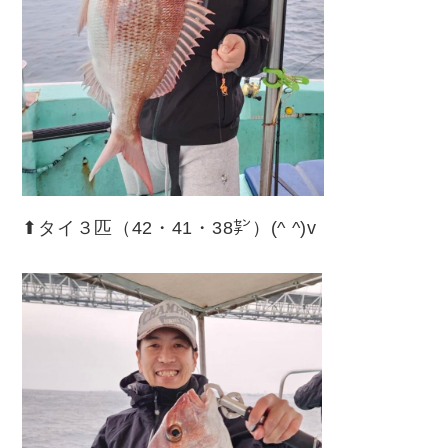
⬆︎タイ３匹（42・41・38㌢）(^ ^)v