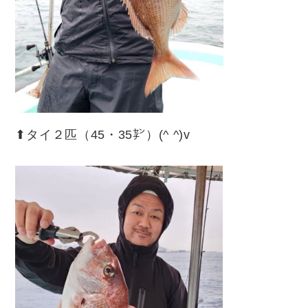
⬆︎タイ２匹（45・35㌢）(^ ^)v