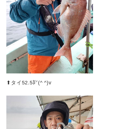
⬆︎タイ52.5㌢(^ ^)v