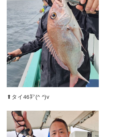
⬆︎タイ46㌢(^ ^)v