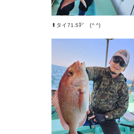
⬆︎タイ71.5㌢ (^ ^)