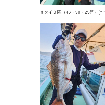
⬆︎タイ３匹（46・38・25㌢）(^ ^