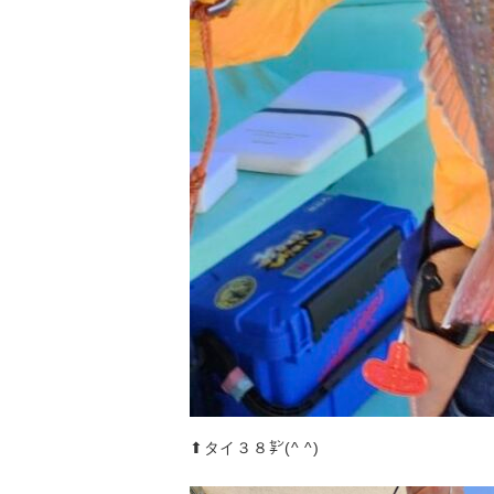
⬆︎タイ３８㌢(^ ^)