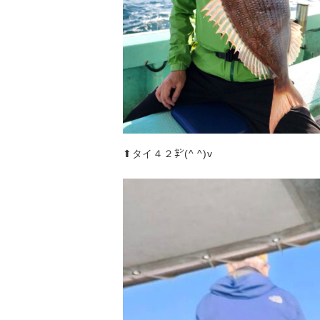
⬆︎タイ４２㌢(^ ^)v