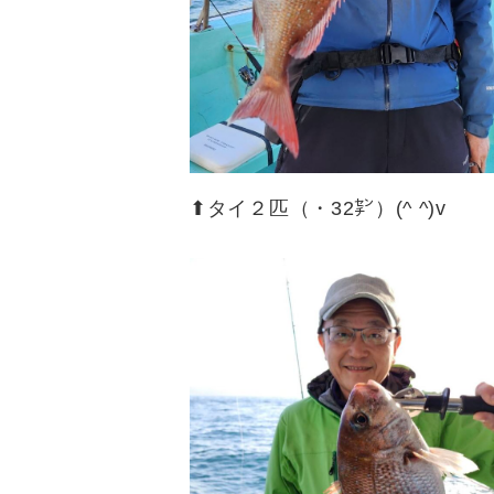
⬆︎タイ２匹（・32㌢）(^ ^)v