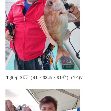
⬆︎タイ３匹（41・33.5・31㌢）(^ ^)v