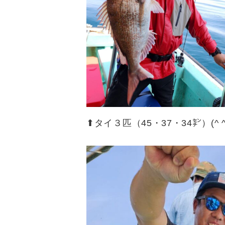
⬆︎タイ３匹（45・37・34㌢）(^ ^