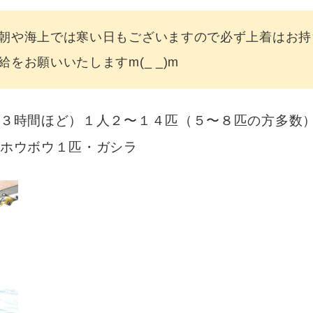
朝や海上では寒い日もございますので必ず上着はお持
をお願いいたしますm(_ _)m
３時間ほど）１人２〜１４匹（５〜８匹の方多数
ホウボウ１匹・ガシラ