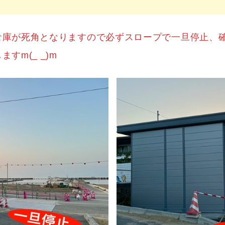
倉庫が死角となりますので必ずスロープで一旦停止、
すm(_ _)m