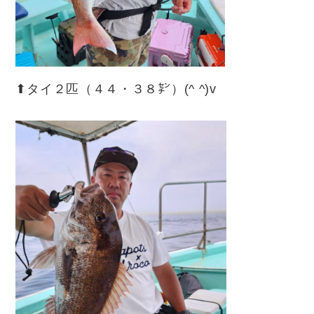
⬆︎タイ２匹（４４・３８㌢）(^ ^)v