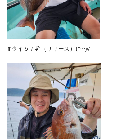
⬆︎タイ５７㌢（リリース）(^ ^)v