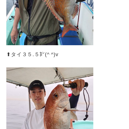
⬆︎タイ３５.５㌢(^ ^)v