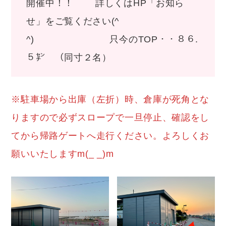
開催中！！ 詳しくはHP「お知ら
せ」をご覧ください(^
^) 只今のTOP・・８６.
５㌢ （同寸２名）
※駐車場から出庫（左折）時、倉庫が死角とな
りますので必ずスロープで一旦停止、確認をし
てから帰路ゲートへ走行ください。よろしくお
願いいたしますm(_ _)m