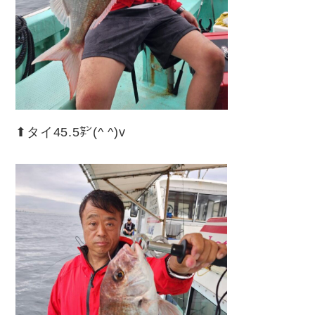
⬆︎タイ45.5㌢(^ ^)v