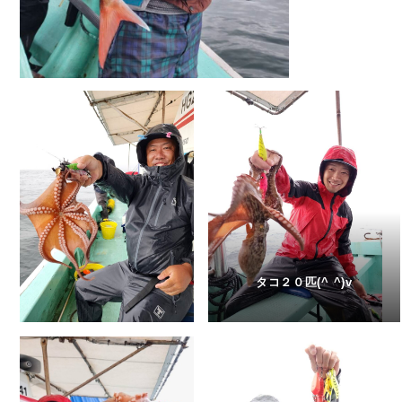
タコ２０匹(^ ^)v