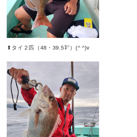
⬆︎タイ２匹（48・39.5㌢）(^ ^)v