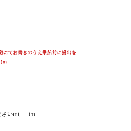
宅にてお書きのうえ乗船前に提出を
)m
ます。
。
m(_ _)m