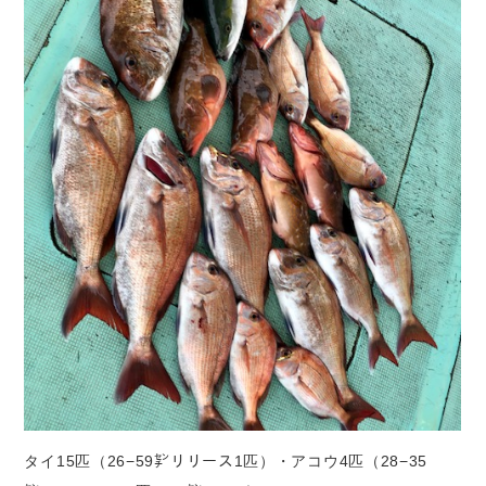
タイ15匹（26−59㌢リリース1匹）・アコウ4匹（28−35