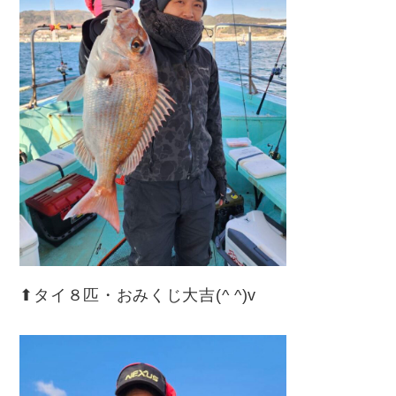
⬆︎タイ８匹・おみくじ大吉(^ ^)v