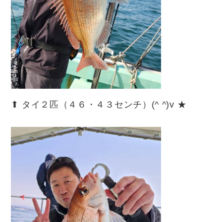
⬆︎ タイ２匹（４６・４３センチ）(^ ^)v ★