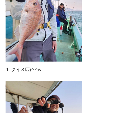
⬆︎ タイ３匹(^ ^)v