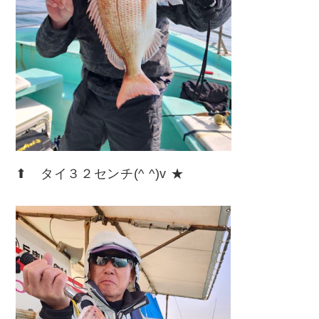
⬆︎ タイ３２センチ(^ ^)v ★