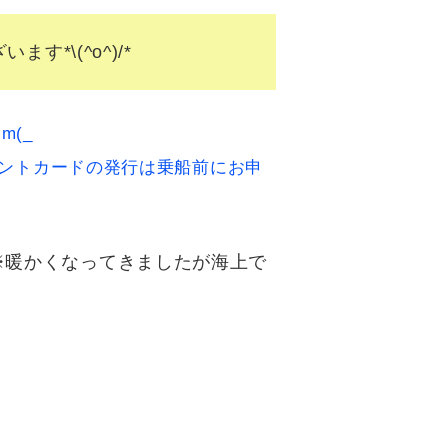
*\(^o^)/*
(_
の発行は乗船前にお申
暖かくなってきましたが海上で