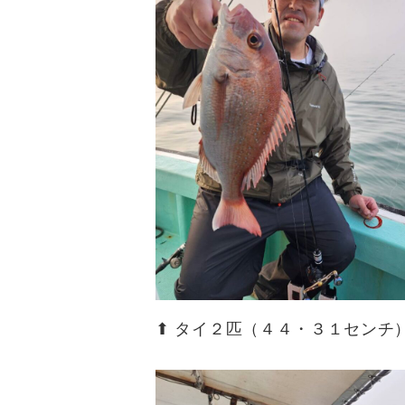
⬆︎ タイ２匹（４４・３１センチ）(^