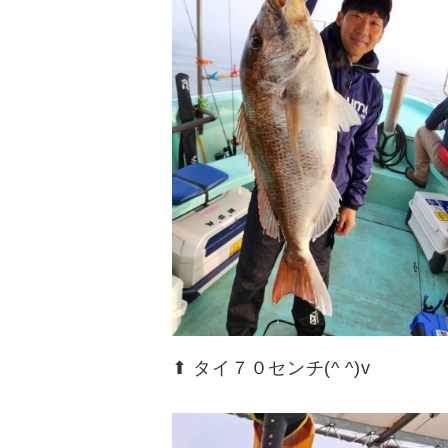
⬆︎ タイ７０センチ(^ ^)v