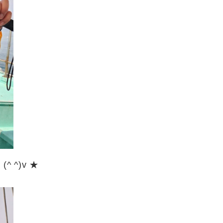
 ^)v ★