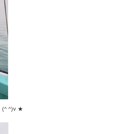
 ^)v ★