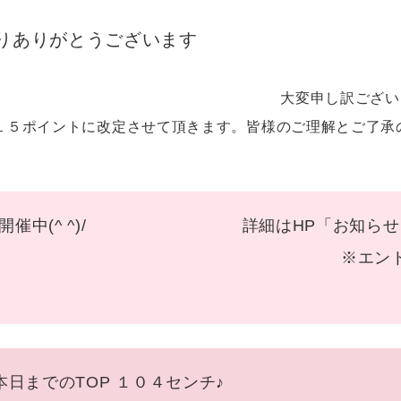
りありがとうございます
変申し訳ございませんが、２０
１５ポイントに改定させて頂きます。皆様のご理解とご了承の
ni 開催中(^ ^)/ 詳細はHP「お知らせ」タ
ださい♪ ※エントリーは必
 本日までのTOP １０４センチ♪