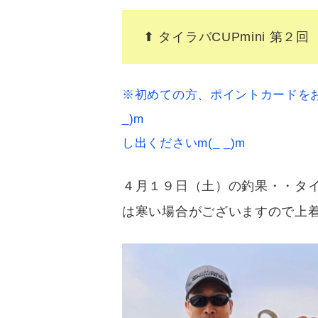
⬆︎ タイラバCUPmini 
※初めての方、ポイントカードをお
_)m ※大変申し
し出くださいm(_ _)m
４月１９日（土）の釣果・・
は寒い場合がございますので上着を