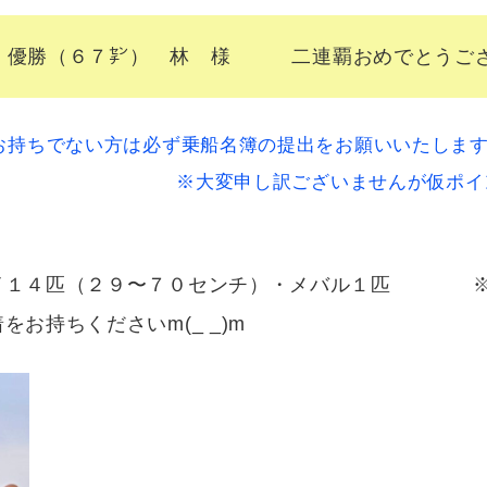
第２回 優勝（６７㌢） 林 様 二連覇おめでとうございます
持ちでない方は必ず乗船名簿の提出をお願いいたしますm
訳ございませんが仮ポイントカード
タイ１４匹（２９〜７０センチ）・メバル１匹 ※
お持ちくださいm(_ _)m