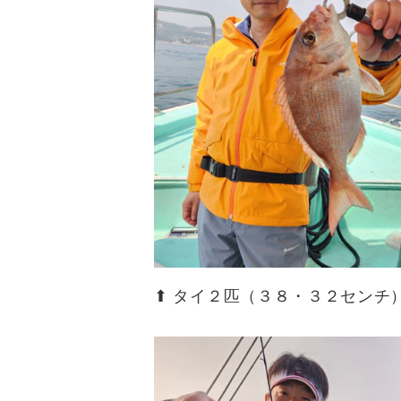
⬆︎ タイ２匹（３８・３２センチ）(^