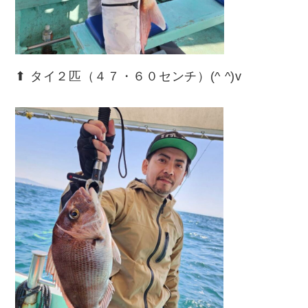
⬆︎ タイ２匹（４７・６０センチ）(^ ^)v