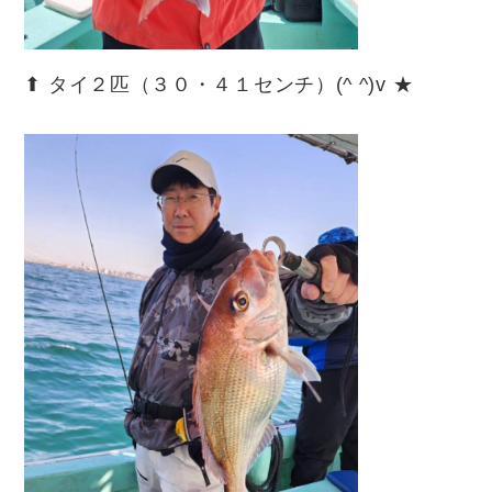
⬆︎ タイ２匹（３０・４１センチ）(^ ^)v ★