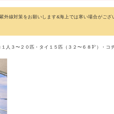
紫外線対策をお願いします&海上では寒い場合がござ
コ１人３〜２０匹・タイ１５匹（３２〜６８㌢）・