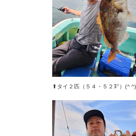
⬆︎タイ２匹（５４・５２㌢）(^ ^)