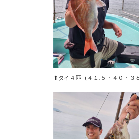
⬆︎タイ４匹（４１.５・４０・３８