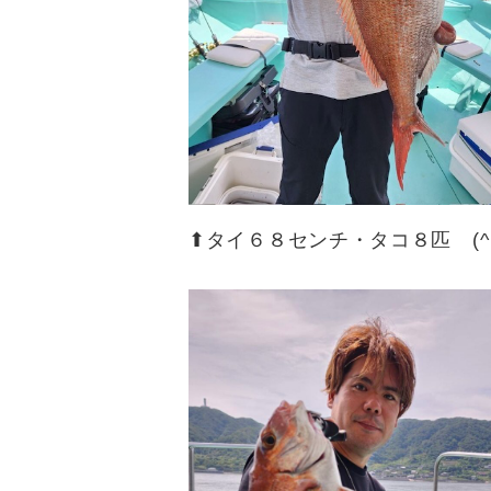
⬆︎タイ６８センチ・タコ８匹 (^ ^