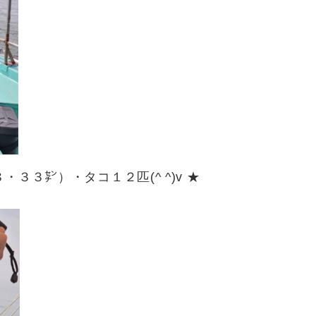
・３３㌢）・タコ１２匹(^ ^)v ★