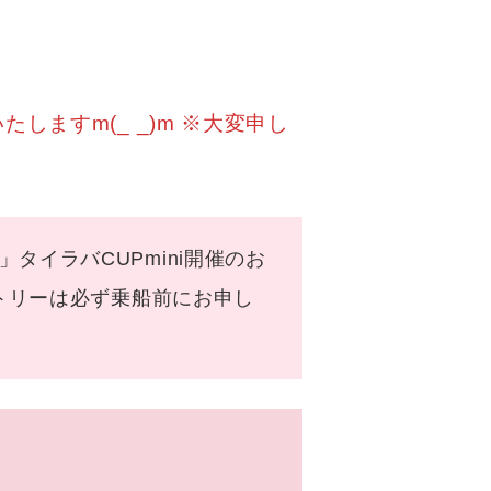
ますm(_ _)m ※大変申し
イラバCUPmini開催のお
ず乗船前にお申し