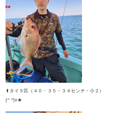
⬆︎タイ５匹（４０・３５・３４センチ・小２）
(^ ^)v★