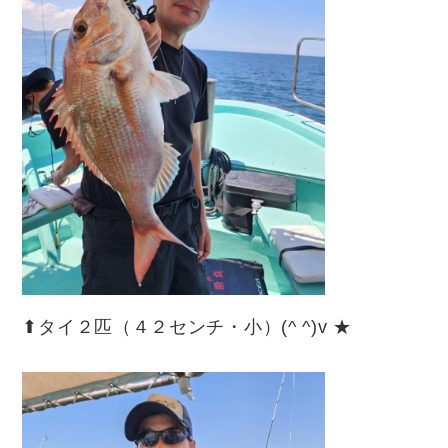
⬆︎タイ２匹（４２センチ・小）(^ ^)v ★