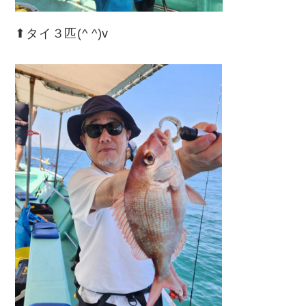
⬆︎タイ３匹(^ ^)v