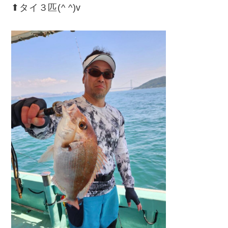
⬆︎タイ３匹(^ ^)v