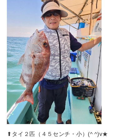
⬆︎タイ２匹（４５センチ・小）(^ ^)v★