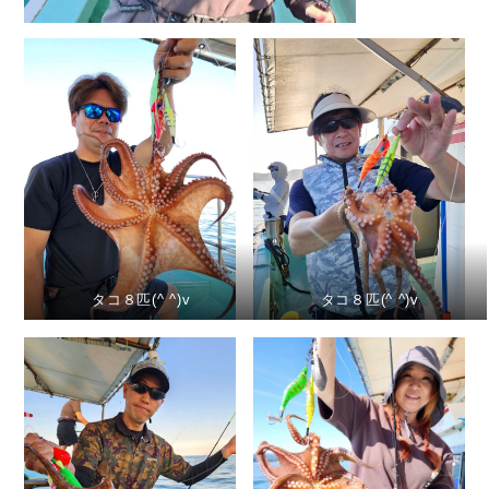
タコ８匹(^ ^)v
タコ８匹(^ ^)v