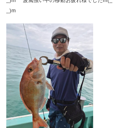
_)m 波風強い中の移動お疲れ様でしたm(_
_)m