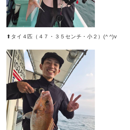
⬆︎タイ４匹（４７・３５センチ・小２）(^ ^)v