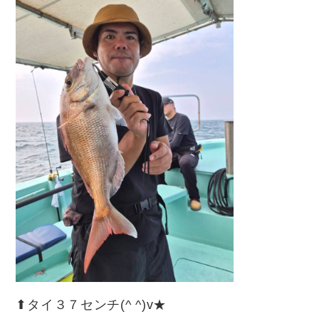
⬆︎タイ３７センチ(^ ^)v★