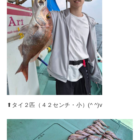
⬆︎タイ２匹（４２センチ・小）(^ ^)v