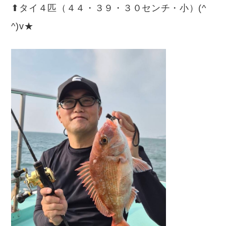
⬆︎タイ４匹（４４・３９・３０センチ・小）(^
^)v★