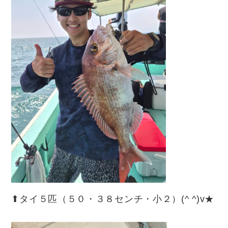
⬆︎タイ５匹（５０・３８センチ・小２）(^ ^)v★