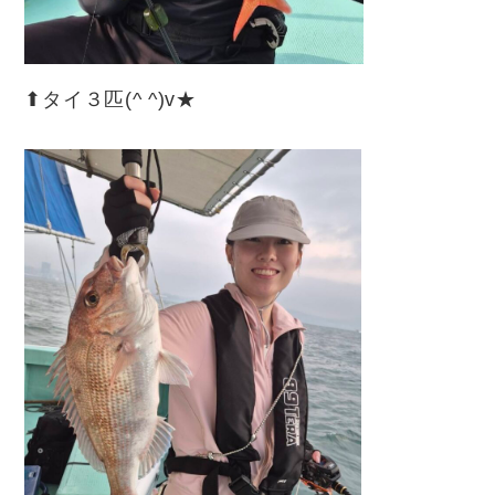
⬆︎タイ３匹(^ ^)v★