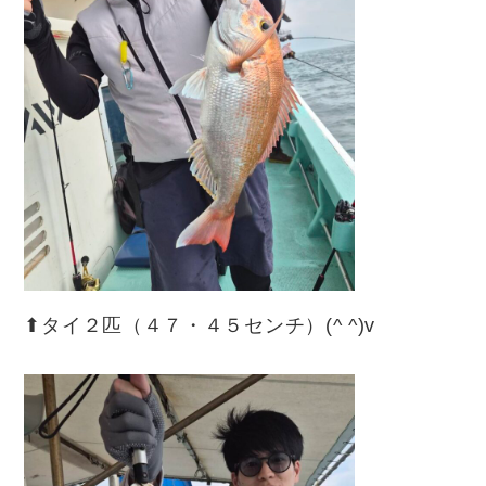
⬆︎タイ２匹（４７・４５センチ）(^ ^)v