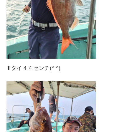
⬆︎タイ４４センチ(^ ^)