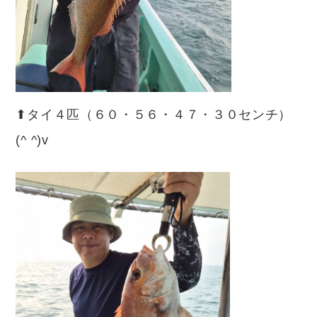
⬆︎タイ４匹（６０・５６・４７・３０センチ）
(^ ^)v