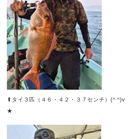
⬆︎タイ３匹（４６・４２・３７センチ）(^ ^)v
★