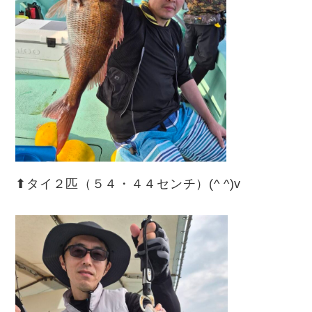
⬆︎タイ２匹（５４・４４センチ）(^ ^)v