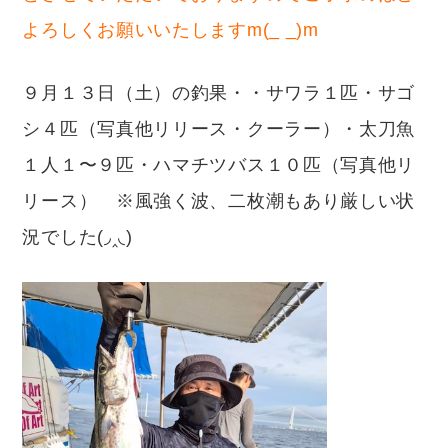
よろしくお願いいたしますm(_ _)m
９月１３日（土）の釣果・・サワラ１匹・サゴ
シ４匹（写真他リリース・クーラー）・太刀魚
１人１〜９匹・ハマチツバス１０匹（写真他リ
リース） ※風強く波、二枚潮もあり厳しい状
況でした(◞‸◟)