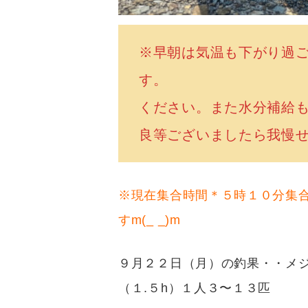
※早朝は気温も下がり過
す。 ご乗船の際は
ください。また水
良等ございましたら我
※現在集合時間＊５時１０分集
すm(_ _)m
９月２２日（月）の釣果・・メ
（１.５h）１人３〜１３