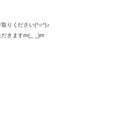
^○^)♪
m(_ _)m