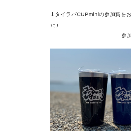
⬇︎タイラバCUPminiの参加
た） ご乗船の
参加賞・優勝賞金ともお