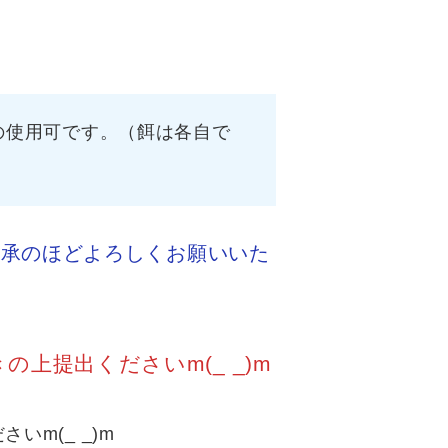
可です。（餌は各自で
了承のほどよろしくお願いいた
上提出くださいm(_ _)m
m(_ _)m