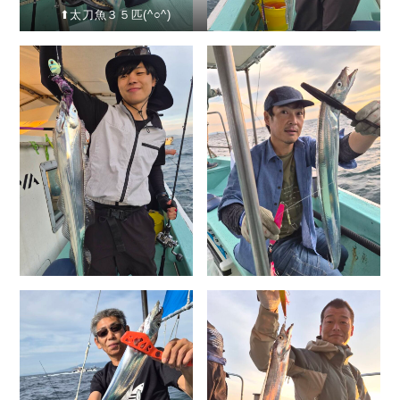
⬆︎太刀魚３５匹(^○^)