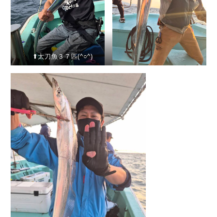
⬆︎太刀魚３７匹(^○^)