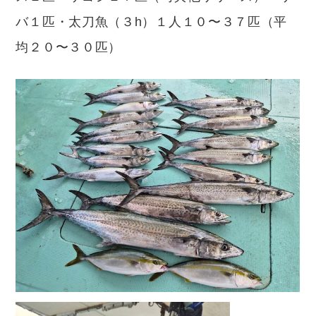
バ１匹・太刀魚（３h）１人１０〜３７匹（平
均２０〜３０匹）