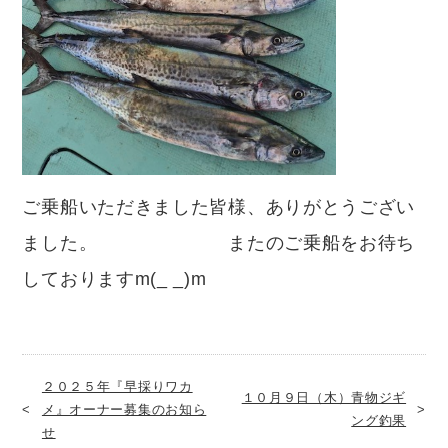
ご乗船いただきました皆様、ありがとうござい
ました。 またのご乗船をお待ち
しておりますm(_ _)m
２０２５年『早採りワカ
１０月９日（木）青物ジギ
メ』オーナー募集のお知ら
ング釣果
せ