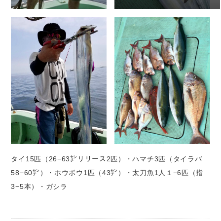
boomers
FLINTZ180g
太刀魚釣れています！
タイ15匹（26−63㌢リリース2匹）・ハマチ3匹（タイラバ
58−60㌢）・ホウボウ1匹（43㌢）・太刀魚1人１−6匹（指
3−5本）・ガシラ