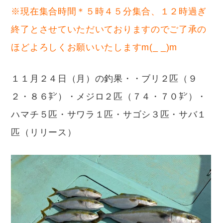
※現在集合時間＊５時４５分集合、１２時過ぎ
終了とさせていただいておりますのでご了承の
ほどよろしくお願いいたしますm(_ _)m
１１月２４日（月）の釣果・・ブリ２匹（９
２・８６㌢）・メジロ２匹（７４・７０㌢）・
ハマチ５匹・サワラ１匹・サゴシ３匹・サバ１
匹（リリース）