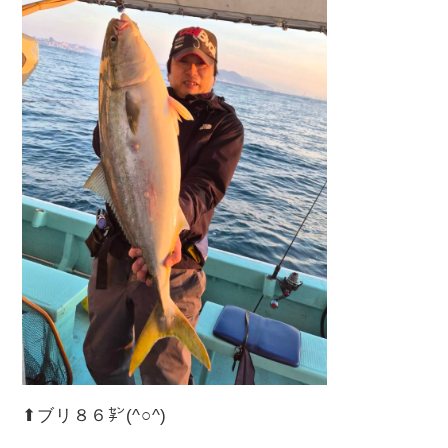
⬆︎ブリ８６㌢(^○^)