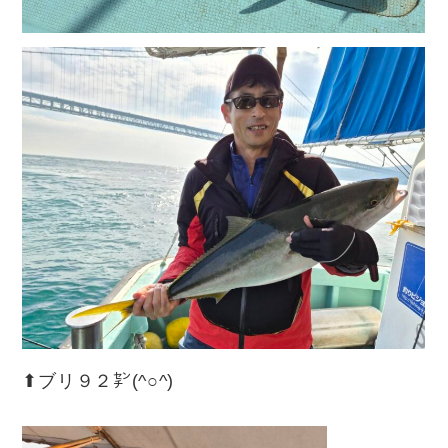
⬆︎ブリ９２㌢(^○^)