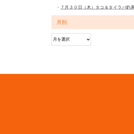
７月３０日（木）タコ＆タイラバ釣
月別