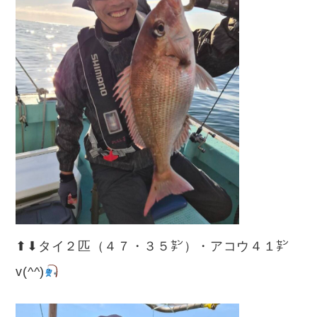
⬆︎⬇︎タイ２匹（４７・３５㌢）・アコウ４１㌢
v(^^)