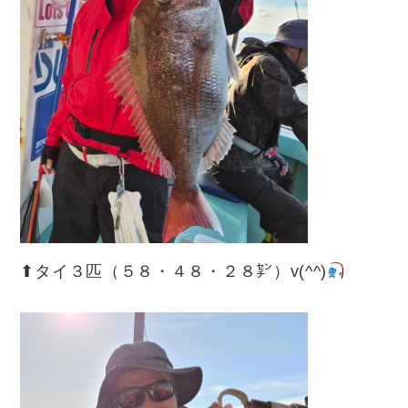
⬆︎タイ３匹（５８・４８・２８㌢）v(^^)