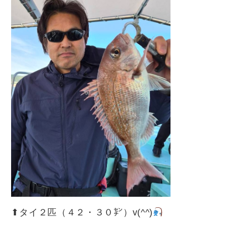
⬆︎タイ２匹（４２・３０㌢）v(^^)