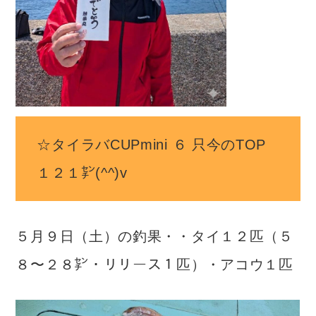
☆タイラバCUPmini ６ 只今のTOP
１２１㌢(^^)v
５月９日（土）の釣果・・タイ１２匹（５
８〜２８㌢・リリース１匹）・アコウ１匹