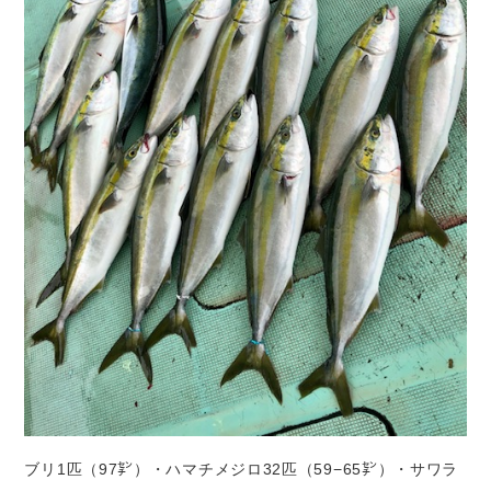
ブリ1匹（97㌢）・ハマチメジロ32匹（59−65㌢）・サワラ