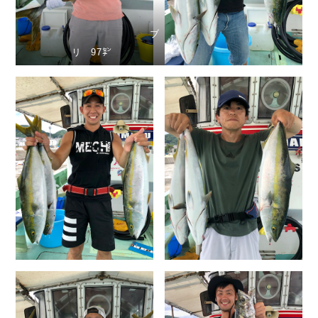
ブ
リ 97㌢