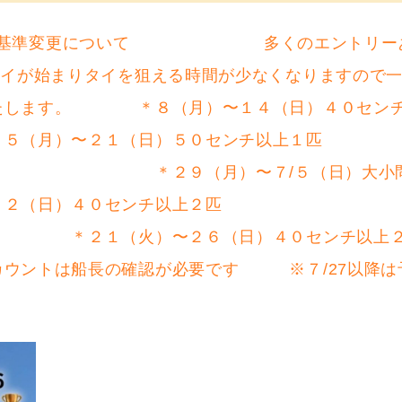
mini 判定基準変更について 多くのエントリーあ
タイを狙える時間が少なくなりますので一人で
いたします。 ＊８（月）〜１４（日）４０セン
〜２１（日）５０センチ以上１匹
２匹 ＊２９（月）〜７/５（日）大小問わ
（日）４０センチ以上２匹 ＊１３
 ＊２１（火）〜２６（日）４
カウントは船長の確認が必要です ※７/27以降は