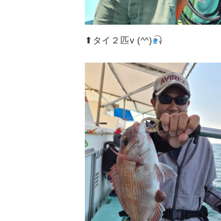
⬆︎タイ２匹v (^^)