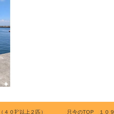
１１ （４０㌢以上２匹） 只今のTOP １０９㌢(