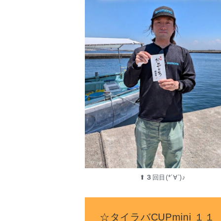
⬆︎
３
回目(*´∀`)♪
☆タイラバCUPmini 