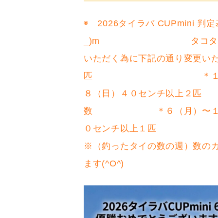
◉ 2026タイラバ CUP
_)m タコタイが始まり
いただく為に下記の通り変更
匹 ＊１５（月）
８（日）４０センチ以上
数 ＊６（月）〜１２
０センチ以上１匹
※（釣ったタイの数の週）数の
ます(^O^)