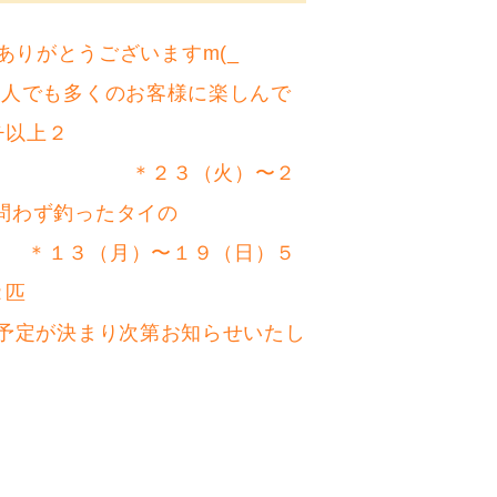
りがとうございますm(_
も多くのお客様に楽しんで
チ以上２
 ＊２３（火）〜２
ず釣ったタイの
（月）〜１９（日）５
０センチ以上２匹
予定が決まり次第お知らせいたし