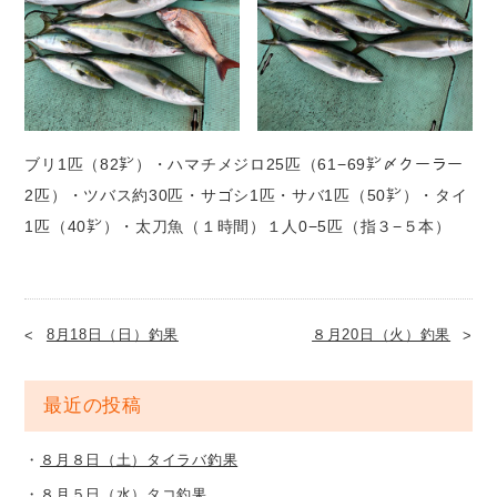
ブリ1匹（82㌢）・ハマチメジロ25匹（61−69㌢〆クーラー
2匹）・ツバス約30匹・サゴシ1匹・サバ1匹（50㌢）・タイ
1匹（40㌢）・太刀魚（１時間）１人0−5匹（指３−５本）
8月18日（日）釣果
８月20日（火）釣果
最近の投稿
８月８日（土）タイラバ釣果
８月５日（水）タコ釣果