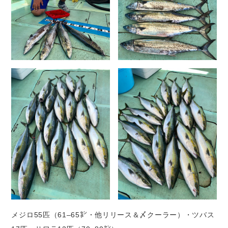
メジロ55匹（61–65㌢・他リリース＆〆クーラー）・ツバス