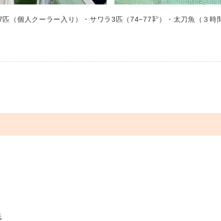
7匹（個人クーラー入り）・サワラ3匹（74−77㌢）・太刀魚（３時間程
果