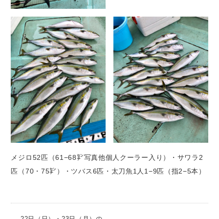
メジロ52匹（61−68㌢写真他個人クーラー入り）・サワラ2
匹（70・75㌢）・ツバス6匹・太刀魚1人1−9匹（指2−5本）
22日（日）・23日（月）の