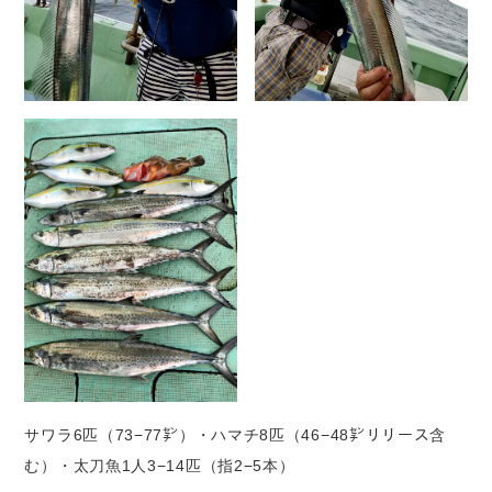
サワラ6匹（73−77㌢）・ハマチ8匹（46−48㌢リリース含
む）・太刀魚1人3−14匹（指2−5本）