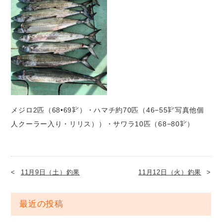
メジロ2匹（68•69㌢）・ハマチ約70匹（46−55㌢写真他個
人クーラー入り・リリス））・サワラ10匹（68−80㌢）
11月9日（土）釣果
11月12日（火）釣果
最近の投稿