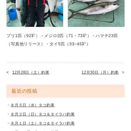
ブリ1匹（92㌢）・メジロ2匹（71・73㌢）・ハマチ23匹
（写真他リリース）・タイ5匹（33−45㌢）
12月28日（土）釣果
12月30日（月）釣果
最近の投稿
８月５日（水）タコ釣果
８月２日（日）タコ＆タイラバ釣果
８月１日（土）タコ＆タイラバ釣果