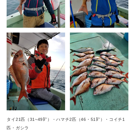
タイ21匹（31~49㌢）・ハマチ2匹（46・51㌢）・コイチ1
匹・ガシラ