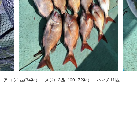
・アコウ1匹(34㌢）・メジロ3匹（60~72㌢）・ハマチ11匹