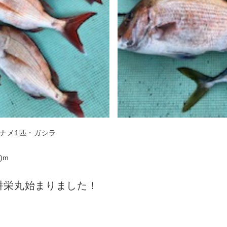
イナメ1匹・ガシラ
)m
n耕栄丸始まりました！