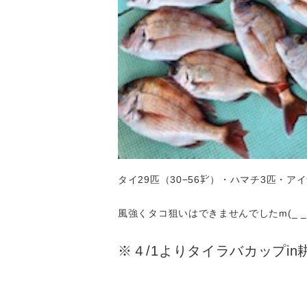
タイ29匹（30−56㌢）・ハマチ3匹・ア
風強くタコ狙いはできませんでしたm(_ _
※４/1よりタイラバカップi