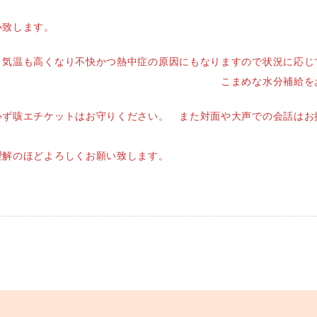
い致します。
、気温も高くなり不快かつ熱中症の原因にもなりますので状況に応じ
可とします。） こまめな水分補給をお願
必ず咳エチケットはお守りください。 また対面や大声での会話はお
理解のほどよろしくお願い致します。