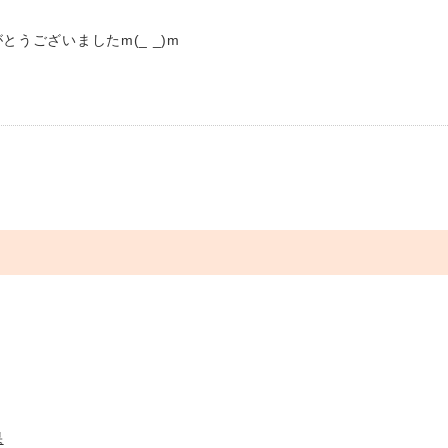
うございましたm(_ _)m
果