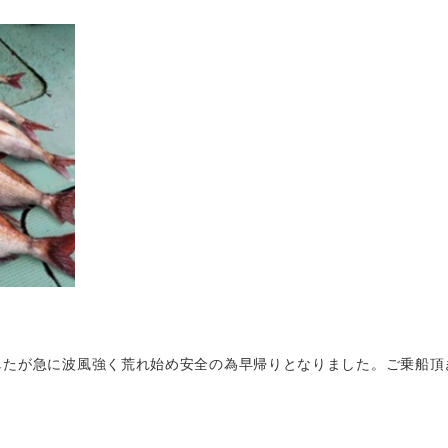
たが急に波風強く荒れ始め安全の為早帰りとなりました。ご乗船頂き