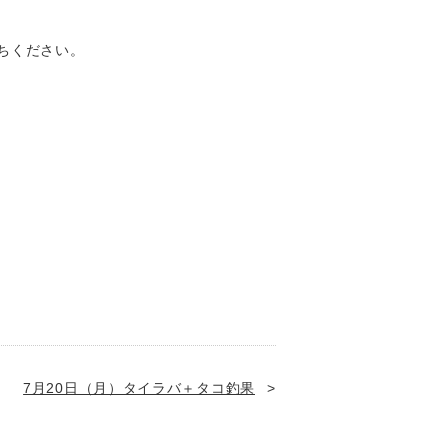
ちください。
7月20日（月）タイラバ＋タコ釣果