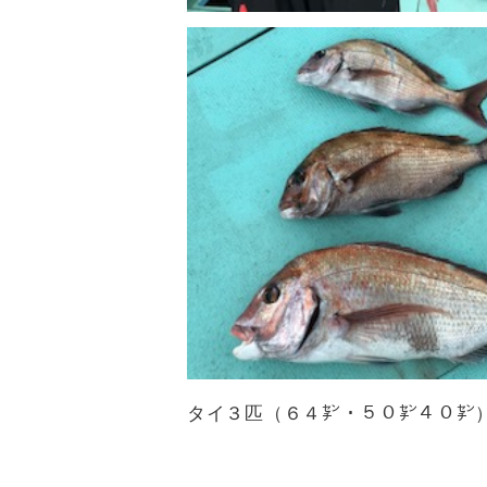
タイ３匹（６４㌢・５０㌢４０㌢