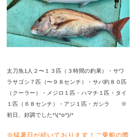
太刀魚1人２〜１３匹（３時間の釣果）・サワ
ラサゴシ７匹（〜９８センチ）・サバ約８０匹
（クーラー）・メジロ１匹・ハマチ１匹・タイ
１匹（６８センチ）・アジ１匹・ガシラ ※
初日、好調でした*\(^o^)/*
※猛暑日が続いております！ご乗船の際