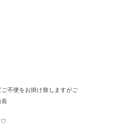
変ご不便をお掛け致しますがご
長
 ♡