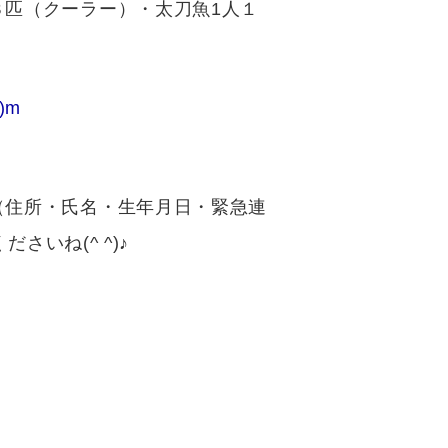
匹（クーラー）・太刀魚1人１
)m
（住所・氏名・生年月日・緊急連
さいね(^ ^)♪