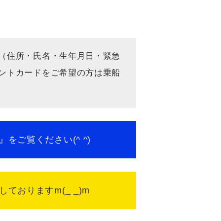
（住所・氏名・生年月日・緊急
ドをご希望の方は乗船
ください(^ ^)
おりますm(_ _)m